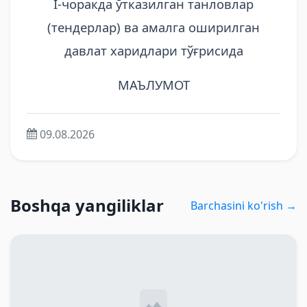
I-чоракда ўтказилган танловлар
(тендерлар) ва амалга оширилган
давлат харидлари тўғрисида
МАЪЛУМОТ
09.08.2026
Boshqa yangiliklar
Barchasini ko'rish →