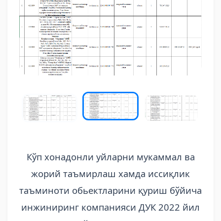
Кўп хонадонли уйларни мукаммал ва
жорий таъмирлаш хамда иссиқлик
таъминоти обьектларини қуриш бўйича
инжиниринг компанияси ДУК 2022 йил