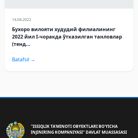
14.04.2022
Бухоро вилояти худудий филиалининг
2022 йил I-чоракда ўтказилган танловлар
(тенд...
Batafsil →
"ISSIQLIK TA'MINOTI OBYEKTLARI BO'YICHA
INJINIRING KOMPANIYASI" DAVLAT MUASSASASI