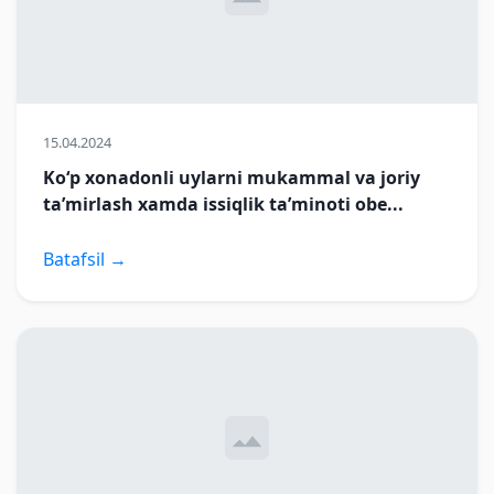
15.04.2024
Ko‘p xonadonli uylarni mukammal va joriy
ta’mirlash xamda issiqlik ta’minoti obe...
Batafsil →