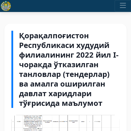
Қорақалпоғистон
Республикаси худудий
филиалининг 2022 йил I-
чоракда ўтказилган
танловлар (тендерлар)
ва амалга оширилган
давлат харидлари
тўғрисида маълумот