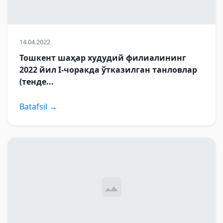
14.04.2022
Тошкент шаҳар худудий филиалининг
2022 йил I-чоракда ўтказилган танловлар
(тенде...
Batafsil →