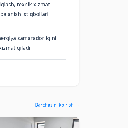
iqlash, texnik xizmat
dalanish istiqbollari
rgiya samaradorligini
xizmat qiladi.
Barchasini ko'rish →