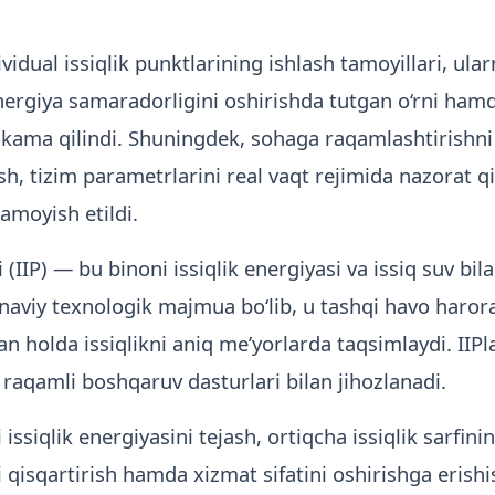
al issiqlik punktlarining ishlash tamoyillari, ularn
 energiya samaradorligini oshirishda tutgan o‘rni h
kama qilindi. Shuningdek, sohaga raqamlashtirishni jo
sh, tizim parametrlarini real vaqt rejimida nazorat q
amoyish etildi.
(IIP) — bu binoni issiqlik energiyasi va issiq suv bi
viy texnologik majmua bo‘lib, u tashqi havo harorati
an holda issiqlikni aniq me’yorlarda taqsimlaydi. IIP
 raqamli boshqaruv dasturlari bilan jihozlanadi.
issiqlik energiyasini tejash, ortiqcha issiqlik sarfinin
i qisqartirish hamda xizmat sifatini oshirishga eris