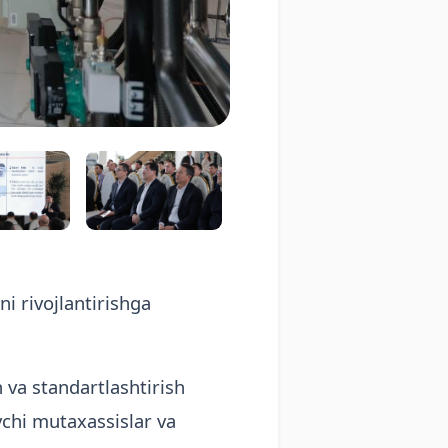
i rivojlantirishga
 va standartlashtirish
uvchi mutaxassislar va