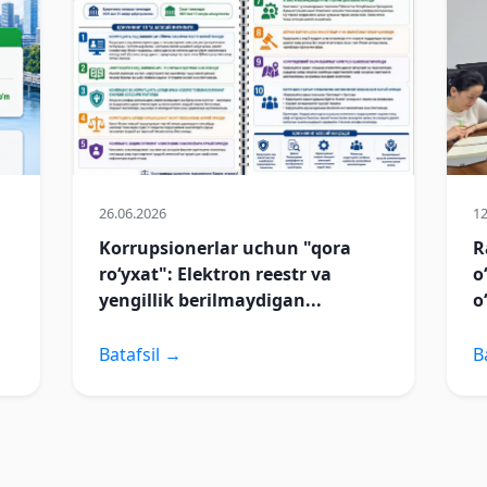
26.06.2026
12
Korrupsionerlar uchun "qora
R
ro‘yxat": Elektron reestr va
o
yengillik berilmaydigan...
o
Batafsil →
B