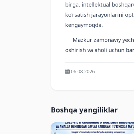
birga, intellektual boshqar
ko‘rsatish jarayonlarini op
kengaymoqda.
Mazkur zamonaviy yechiml
oshirish va aholi uchun bar
06.08.2026
Boshqa yangiliklar