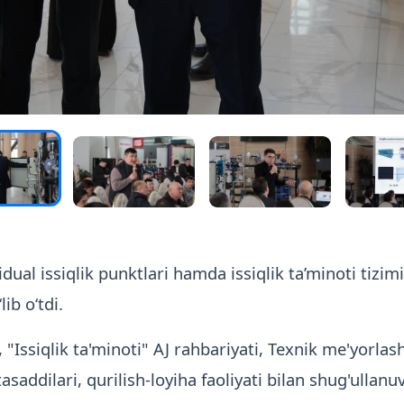
 issiqlik punktlari hamda issiqlik ta’minoti tizimin
ib o‘tdi.
Issiqlik ta'minoti" AJ rahbariyati, Texnik me'yorlash
tasaddilari, qurilish-loyiha faoliyati bilan shug'ullan