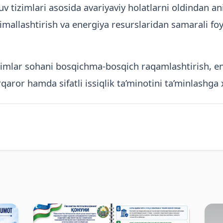
uv tizimlari asosida avariyaviy holatlarni oldindan an
timallashtirish va energiya resurslaridan samarali foy
ar sohani bosqichma-bosqich raqamlashtirish, ene
qaror hamda sifatli issiqlik ta’minotini ta’minlashga 