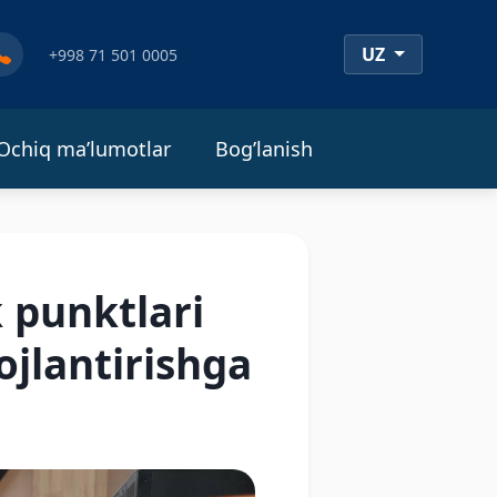
UZ
+998 71 501 0005
Ochiq ma’lumotlar
Bog’lanish
 punktlari
ojlantirishga