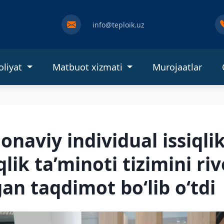
info@teploik.uz
oliyat
Matbuot xizmati
Murojaatlar
naviy individual issiqlik
lik ta’minoti tizimini riv
an taqdimot bo‘lib o‘tdi