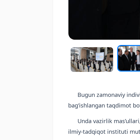
Bugun zamonaviy individual
bag‘ishlangan taqdimot bo‘l
Unda vazirlik mas’ullari, "
ilmiy-tadqiqot instituti mu