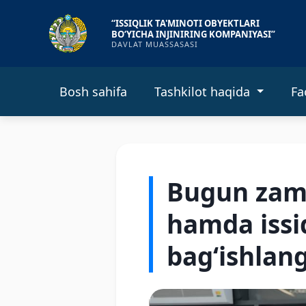
“ISSIQLIK TA'MINOTI OBYEKTLARI
BO‘YICHA INJINIRING KOMPANIYASI”
DAVLAT MUASSASASI
Bosh sahifa
Tashkilot haqida
Fa
Bugun zamo
hamda issiq
bag‘ishlang