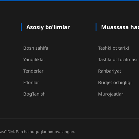
Asosiy bo'limlar
Muassasa ha
Bosh sahifa
Tashkilot tarixi
Yangiliklar
Tashkilot tuzilmasi
Tenderlar
Rahbariyat
E'lonlar
Budjet ochiqligi
Bog'lanish
Murojaatlar
niyasi" DM. Barcha huquqlar himoyalangan.