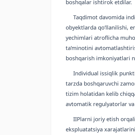
boshqalar ishtirok etdilar.
Taqdimot davomida individu
obyektlarda qo‘llanilishi,
yechimlari atroflicha muho
ta’minotini avtomatlashtiri
boshqarish imkoniyatlari n
Individual issiqlik punkti 
tarzda boshqaruvchi zamona
tizim holatidan kelib chiqq
avtomatik regulyatorlar va
IIPlarni joriy etish orqali 
ekspluatatsiya xarajatlarin