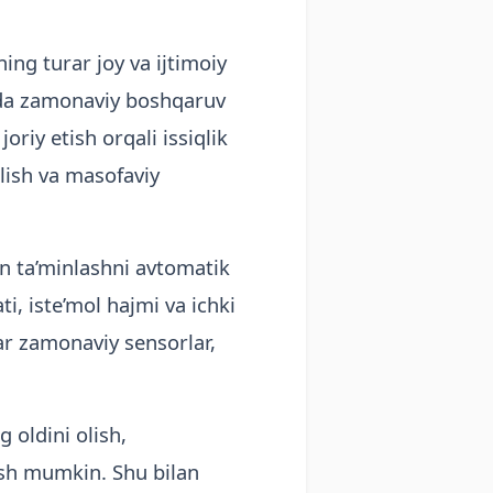
ing turar joy va ijtimoiy
amda zamonaviy boshqaruv
riy etish orqali issiqlik
ilish va masofaviy
lan ta’minlashni avtomatik
, iste’mol hajmi va ichki
lar zamonaviy sensorlar,
g oldini olish,
hish mumkin. Shu bilan