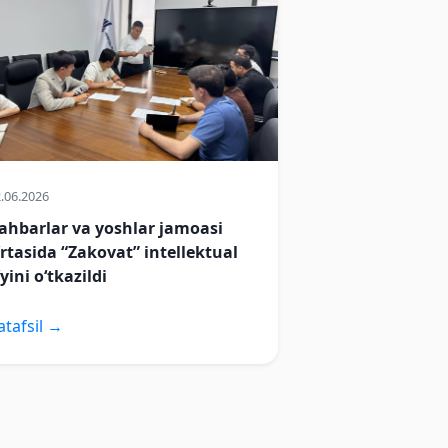
.06.2026
ahbarlar va yoshlar jamoasi
‘rtasida “Zakovat” intellektual
‘yini o‘tkazildi
atafsil →