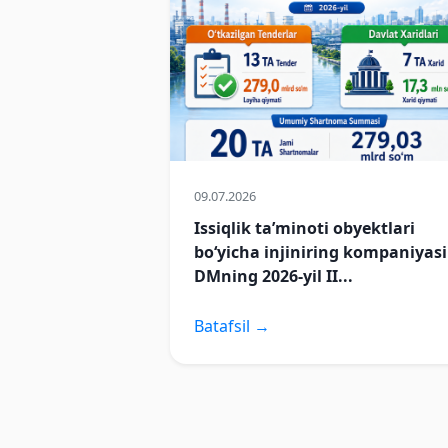
09.07.2026
Issiqlik taʼminoti obyektlari
boʻyicha injiniring kompaniyasi
DMning 2026-yil II...
Batafsil →