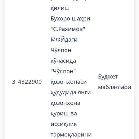
қилиш
Бухоро шаҳри
"С.Рахимов"
МФЙдаги
Чўлпон
кўчасида
“Чўлпон”
Буджет
3
4322900
қозонхонаси
маблағлари
ҳудудида янги
қозонхона
қуриш ва
иссиқлик
тармоқларини