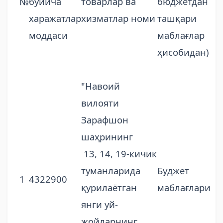
№
бўйича
товарлар ва
бюджетдан
харажатлар
хизматлар номи
ташқари
моддаси
маблағлар
ҳисобидан)
"Навоий
вилояти
Зарафшон
шаҳрининг
13, 14, 19-кичик
туманларида
Буджет
1
4322900
қурилаётган
маблағлари
янги уй-
жойларнинг