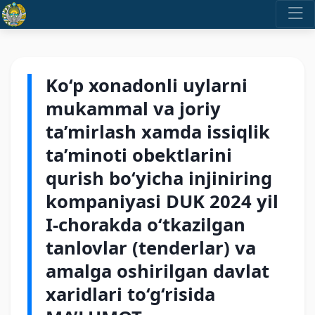
Ko‘p xonadonli uylarni
mukammal va joriy
ta’mirlash xamda issiqlik
ta’minoti obektlarini
qurish bo‘yicha injiniring
kompaniyasi DUK 2024 yil
I-chorakda o‘tkazilgan
tanlovlar (tenderlar) va
amalga oshirilgan davlat
xaridlari to‘g‘risida