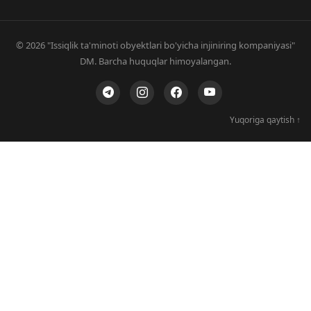
© 2026 "Issiqlik ta'minoti obyektlari bo'yicha injiniring kompaniyasi"
DM. Barcha huquqlar himoyalangan.
Yuqoriga qaytish ↑