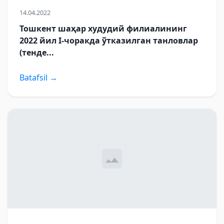
14.04.2022
Тошкент шаҳар худудий филиалининг
2022 йил I-чоракда ўтказилган танловлар
(тенде...
Batafsil →