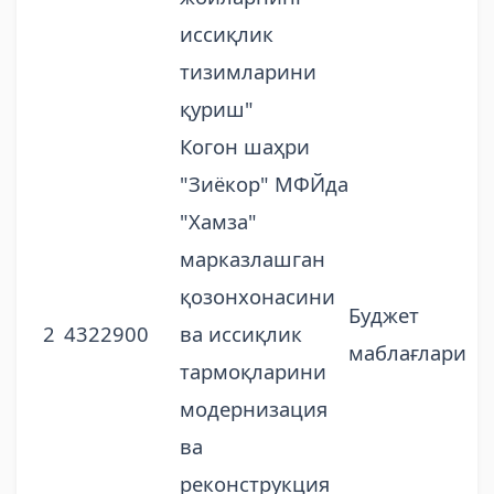
иссиқлик
тизимларини
қуриш"
Когон шаҳри
"Зиёкор" МФЙда
"Хамза"
марказлашган
қозонхонасини
Буджет
2
4322900
ва иссиқлик
маблағлари
тармоқларини
модернизация
ва
реконструкция