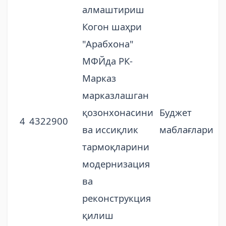
алмаштириш
Когон шаҳри
"Арабхона"
МФЙда РК-
Марказ
марказлашган
қозонхонасини
Буджет
4
4322900
ва иссиқлик
маблағлари
тармоқларини
модернизация
ва
реконструкция
қилиш