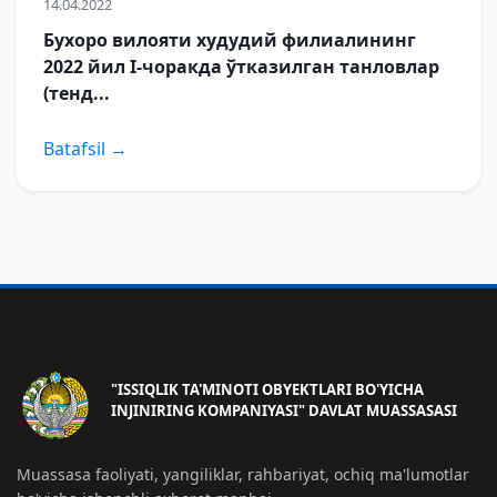
14.04.2022
Бухоро вилояти худудий филиалининг
2022 йил I-чоракда ўтказилган танловлар
(тенд...
Batafsil →
"ISSIQLIK TA'MINOTI OBYEKTLARI BO'YICHA
INJINIRING KOMPANIYASI" DAVLAT MUASSASASI
Muassasa faoliyati, yangiliklar, rahbariyat, ochiq ma'lumotlar