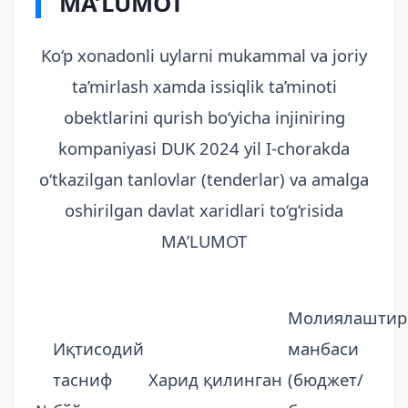
MA’LUMOT
Ko‘p xonadonli uylarni mukammal va joriy
ta’mirlash xamda issiqlik ta’minoti
obektlarini qurish bo‘yicha injiniring
kompaniyasi DUK 2024 yil I-chorakda
o‘tkazilgan tanlovlar (tenderlar) va amalga
oshirilgan davlat xaridlari to‘g‘risida
MA’LUMOT
Молиялашти
Иқтисодий
манбаси
тасниф
Харид қилинган
(бюджет/