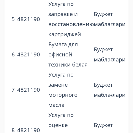
Услуга по
заправке и
Буджет
5
4821190
восстановлению
маблағлари
картриджей
Бумага для
Буджет
6
4821190
офисной
маблағлари
техники белая
Услуга по
замене
Буджет
7
4821190
моторного
маблағлари
масла
Услуга по
оценке
Буджет
8
4821190