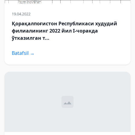
19.04.2022
Қорақалпоғистон Республикаси худудий
филиалининг 2022 йил I-чоракда
ўтказилган т...
Batafsil →