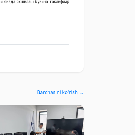
и янада яхшилаш бўйича таклифлар
Barchasini ko'rish →