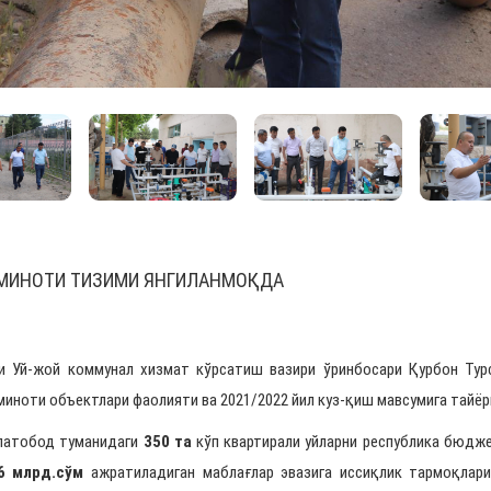
МИНОТИ ТИЗИМИ ЯНГИЛАНМОҚДА
Уй-жой коммунал хизмат кўрсатиш вазири ўринбосари Қурбон Турс
миноти объектлари фаолияти ва 2021/2022 йил куз-қиш мавсумига тайёр
латобод туманидаги
350 та
кўп квартирали уйларни республика бюд
6 млрд.сўм
ажратиладиган маблағлар эвазига иссиқлик тармоқлари