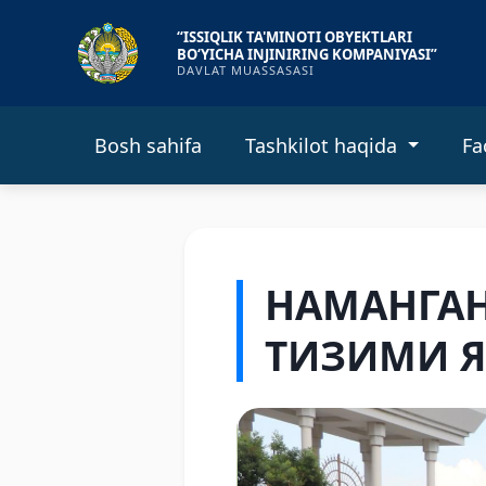
“ISSIQLIK TA'MINOTI OBYEKTLARI
BO‘YICHA INJINIRING KOMPANIYASI”
DAVLAT MUASSASASI
Bosh sahifa
Tashkilot haqida
Fa
НАМАНГА
ТИЗИМИ 