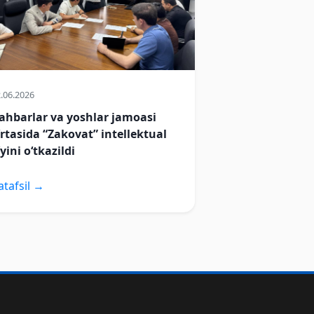
.06.2026
ahbarlar va yoshlar jamoasi
‘rtasida “Zakovat” intellektual
‘yini o‘tkazildi
atafsil →