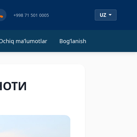
UZ
+998 71 501 0005
Ochiq ma’lumotlar
Bog’lanish
НОТИ