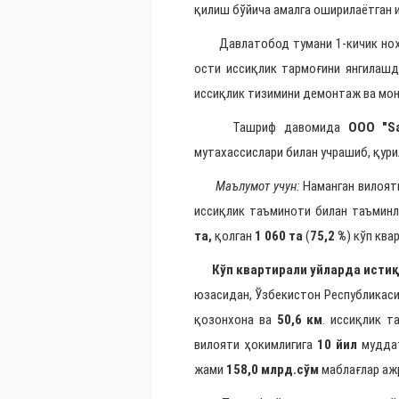
қилиш бўйича амалга оширилаётган 
Давлатобод тумани 1-кичик ноҳи
ости иссиқлик тармоғини янгилашд
иссиқлик тизимини демонтаж ва мон
Ташриф давомида
ООО "S
мутахассислари билан учрашиб, қур
Маълумот учун:
Наманган вилоят
иссиқлик таъминоти билан таъминл
та,
қолган
1 060 та
(
75,2 %
) кўп кв
Кўп квартирали уйларда истиқо
юзасидан,
Ўзбекистон Республикаси
қозонхона ва
50,6 км
. иссиқлик т
вилояти ҳокимлигига
10 йил
мудда
жами
158,0 млрд.сўм
маблағлар аж