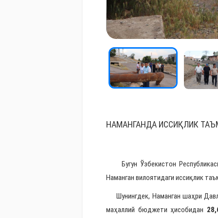
НАМАНГАНДА ИССИҚЛИК ТАЪ
Бугун Ўзбекистон Республикаси 
Наманган вилоятидаги иссиқлик таъ
Шунингдек, Наманган шаҳри Дав
маҳаллий бюджети ҳисобидан
28,