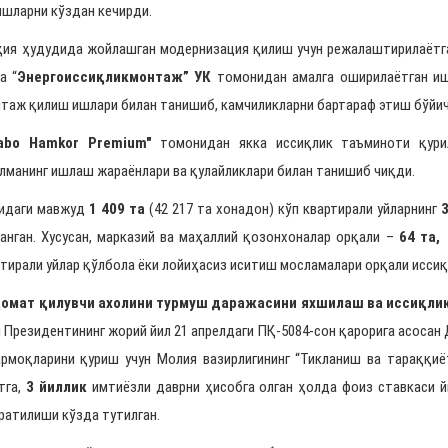
ишларни кўздан кечирди.
я ҳудудида жойлашган модернизация қилиш учун режалаштирилаёт
а “
Энергоиссиқликмонтаж”
УК
томонидан амалга оширилаётган ишл
таж қилиш ишлари билан танишиб, камчиликларни бартараф этиш бўйи
abo Hamkor Premium"
томонидан якка иссиқлик таъминоти қури
илманинг ишлаш жараёнлари ва қулайликлари билан танишиб чиқди.
идаги мавжуд
1 409 та
(42 217 та хонадон) кўп квартирали уйларнинг
анган. Хусусан, марказий ва маҳаллий қозонхоналар орқали –
64 та
артирали уйлар қўлбола ёки лойиҳасиз иситиш мосламалари орқали исси
мат қилувчи ахолини турмуш даражасини яхшилаш ва иссиқли
 Президентининг жорий йил 21 апрелдаги ПҚ-5084-сон қарорига асоса
армоқларини қуриш учун Молия вазирлигининг “Тикланиш ва тараққи
тга,
3 йиллик
имтиёзли даврни ҳисобга олган ҳолда фоиз ставкаси 
ратилиши кўзда тутилган.