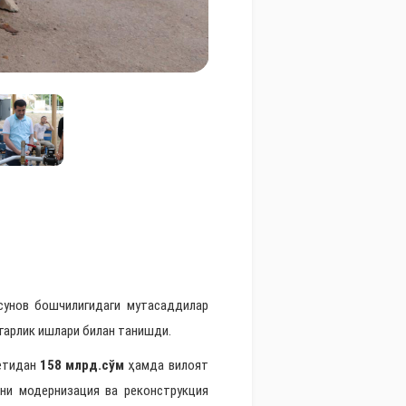
унов бошчилигидаги мутасаддилар
гарлик ишлари билан танишди.
жетидан
158 млрд.сўм
ҳамда вилоят
ни модернизация ва реконструкция