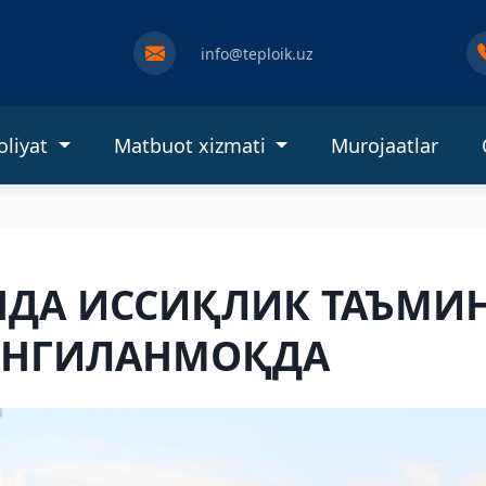
info@teploik.uz
oliyat
Matbuot xizmati
Murojaatlar
НДА ИССИҚЛИК ТАЪМИ
ЯНГИЛАНМОҚДА