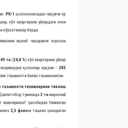
ган
РК-1
қозонхонасидан чиқувчи ер
ар, кўп квартирали уйлардаги ички
ча кўрсатмалар берди.
лмасини ишлаб чиқарувчи корхона
349 та
(
24,8 %
)
кўп квартирали уйлар
,
индивидуал қозонлар орқали –
285
қлик таъминоти билан таъминланган.
к таъминоти тизимларини тиклаш
н Давлатобод туманида
2 та
марказий
ёт жамғармаси” ҳисобидан Наманган
йилига
2,5 фоиз
ни ташкил қиладиган