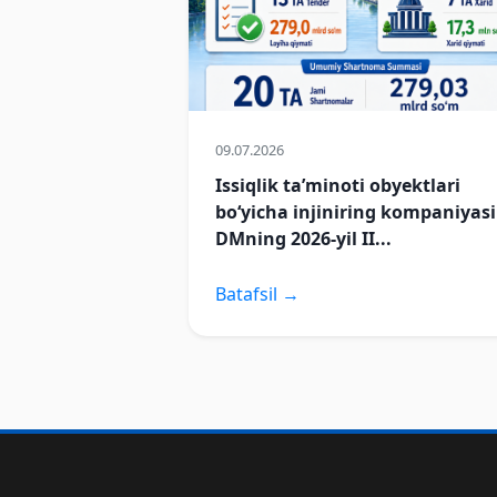
09.07.2026
Issiqlik taʼminoti obyektlari
boʻyicha injiniring kompaniyasi
DMning 2026-yil II...
Batafsil →