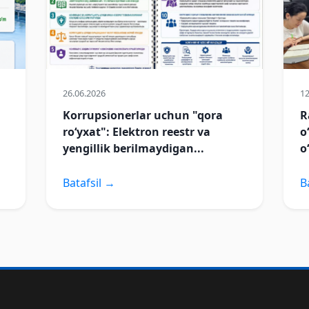
26.06.2026
12
Korrupsionerlar uchun "qora
R
ro‘yxat": Elektron reestr va
o
yengillik berilmaydigan...
o
Batafsil →
B