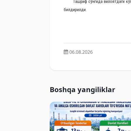
Ташриф сўнгида вилоятдаги кўп х
билдирилди.
06.08.2026
Boshqa yangiliklar