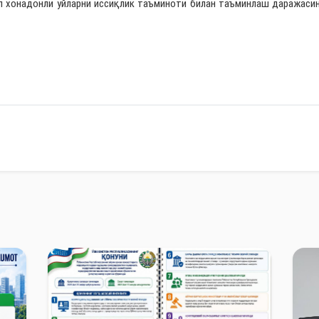
онадонли уйларни иссиқлик таъминоти билан таъминлаш даражасин