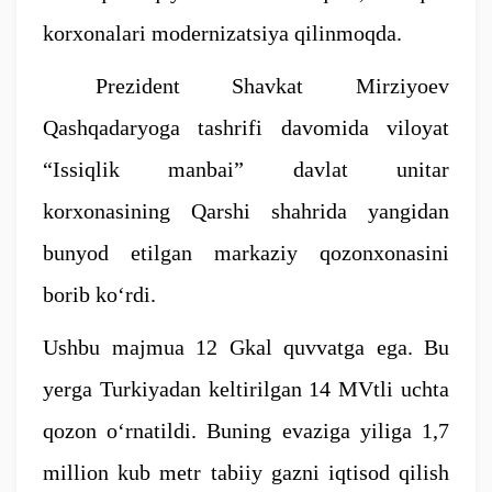
korxonalari modernizatsiya qilinmoqda.
Prezident Shavkat Mirziyoev
Qashqadaryoga tashrifi davomida viloyat
“Issiqlik manbai” davlat unitar
korxonasining Qarshi shahrida yangidan
bunyod etilgan markaziy qozonxonasini
borib ko‘rdi.
Ushbu majmua 12 Gkal quvvatga ega. Bu
yerga Turkiyadan keltirilgan 14 MVtli uchta
qozon o‘rnatildi. Buning evaziga yiliga 1,7
million kub metr tabiiy gazni iqtisod qilish