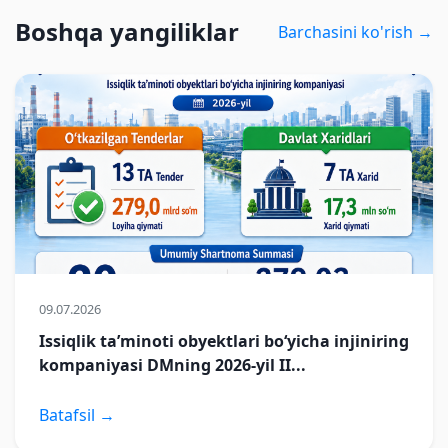
Boshqa yangiliklar
Barchasini ko'rish →
09.07.2026
Issiqlik taʼminoti obyektlari boʻyicha injiniring
kompaniyasi DMning 2026-yil II...
Batafsil →