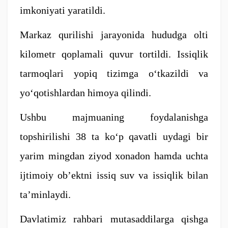
imkoniyati yaratildi.
Markaz qurilishi jarayonida hududga olti
kilometr qoplamali quvur tortildi. Issiqlik
tarmoqlari yopiq tizimga o‘tkazildi va
yo‘qotishlardan himoya qilindi.
Ushbu majmuaning foydalanishga
topshirilishi 38 ta ko‘p qavatli uydagi bir
yarim mingdan ziyod xonadon hamda uchta
ijtimoiy ob’ektni issiq suv va issiqlik bilan
ta’minlaydi.
Davlatimiz rahbari mutasaddilarga qishga