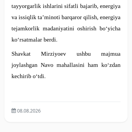
tayyorgarlik ishlarini sifatli bajarib, energiya
va issiqlik ta’minoti barqaror qilish, energiya
tejamkorlik madaniyatini oshirish bo‘yicha
ko‘rsatmalar berdi.
Shavkat Mirziyoev ushbu majmua
joylashgan Navo mahallasini ham ko‘zdan
kechirib o‘tdi.
08.08.2026