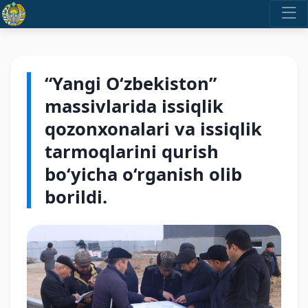
“Yangi O‘zbekiston”
massivlarida issiqlik
qozonxonalari va issiqlik
tarmoqlarini qurish
bo‘yicha o‘rganish olib
borildi.