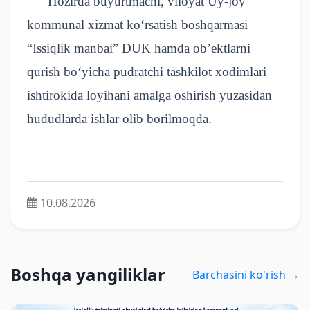
Hozirda buyurtmachi, viloyat Uy-joy
kommunal xizmat ko‘rsatish boshqarmasi
“Issiqlik manbai” DUK hamda ob’ektlarni
qurish bo‘yicha pudratchi tashkilot xodimlari
ishtirokida loyihani amalga oshirish yuzasidan
hududlarda ishlar olib borilmoqda.
10.08.2026
Boshqa yangiliklar
Barchasini ko'rish →