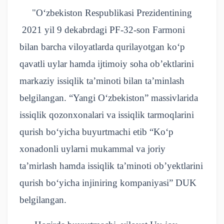
"
O‘zbekiston Respublikasi Prezidentining
2021 yil 9 dekabrdagi PF-32-son Farmoni
bilan barcha viloyatlarda qurilayotgan ko‘p
qavatli uylar hamda ijtimoiy soha ob’ektlarini
markaziy issiqlik ta’minoti bilan ta’minlash
belgilangan. “Yangi O‘zbekiston” massivlarida
issiqlik qozonxonalari va issiqlik tarmoqlarini
qurish bo‘yicha buyurtmachi etib “Ko‘p
xonadonli uylarni mukammal va joriy
ta’mirlash hamda issiqlik ta’minoti ob’yektlarini
qurish bo‘yicha injiniring kompaniyasi” DUK
belgilangan.