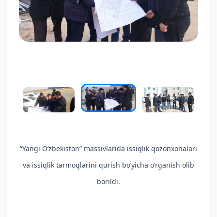
“
Yangi O‘zbekiston” massivlarida issiqlik qozonxonalari
va issiqlik tarmoqlarini qurish bo‘yicha o‘rganish olib
borildi.