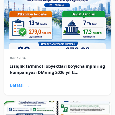
09.07.2026
Issiqlik taʼminoti obyektlari boʻyicha injiniring
kompaniyasi DMning 2026-yil II...
Batafsil →